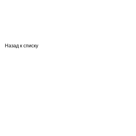
Назад к списку
ОПОРА РОССИИ
Комитеты и комиссии
Местные отделения
Новости