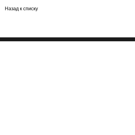
Назад к списку
ОПОРА РОССИИ
Комитеты и комиссии
Местные отделения
Новости
Газета
Скидки