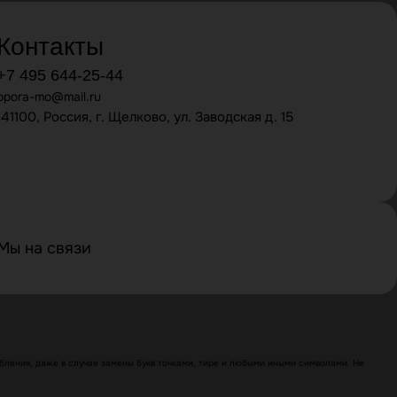
Контакты
+7 495 644-25-44
opora-mo@mail.ru
141100, Россия, г. Щелково, ул. Заводская д. 15
Мы на связи
ления, даже в случае замены букв точками, тире и любыми иными символами. Не