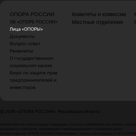
ОПОРА РОССИИ
Комитеты и комиссии
Об «ОПОРЕ РОССИИ»
Местные отделения
Лица «ОПОРЫ»
Документы
Вопрос-ответ
Реквизиты
О государственном
социальном заказе
Бюро по защите прав
предпринимателей и
инвесторов
© 2026 «ОПОРА РОССИИ»: Московская область
Комментарии на сайте проходят модерацию. Согласно требованиям российского законод
допускаются сообщения, призывающие к межнациональной и социальной розни.
Сетевое издание «ОПОРА РОССИИ в Подмосковье», запись о регистрации от 19.11.2018 