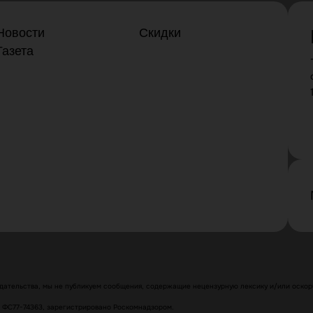
Новости
Скидки
Газета
ательства, мы не публикуем сообщения, содержащие нецензурную лексику и/или оскорб
№ ФС77-74363, зарегистрировано Роскомнадзором.