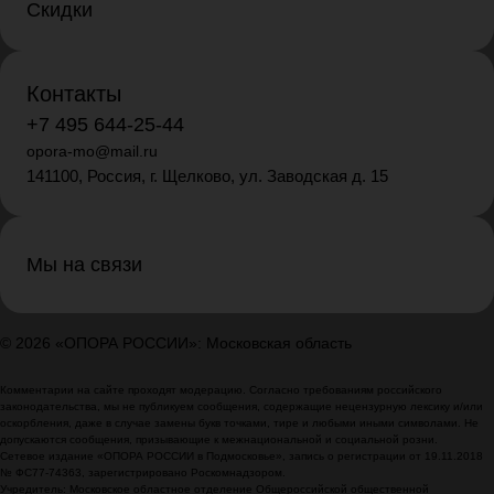
Скидки
Контакты
+7 495 644-25-44
opora-mo@mail.ru
141100, Россия, г. Щелково, ул. Заводская д. 15
Мы на связи
© 2026 «ОПОРА РОССИИ»: Московская область
Комментарии на сайте проходят модерацию. Согласно требованиям российского
законодательства, мы не публикуем сообщения, содержащие нецензурную лексику и/или
оскорбления, даже в случае замены букв точками, тире и любыми иными символами. Не
допускаются сообщения, призывающие к межнациональной и социальной розни.
Сетевое издание «ОПОРА РОССИИ в Подмосковье», запись о регистрации от 19.11.2018
№ ФС77-74363, зарегистрировано Роскомнадзором.
Учредитель: Московское областное отделение Общероссийской общественной