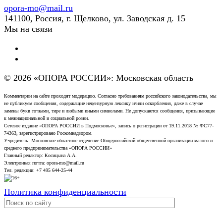
opora-mo@mail.ru
141100, Россия, г. Щелково, ул. Заводская д. 15
Мы на связи
© 2026 «ОПОРА РОССИИ»: Московская область
Комментарии на сайте проходят модерацию. Согласно требованиям российского законодательства, мы
не публикуем сообщения, содержащие нецензурную лексику и/или оскорбления, даже в случае
замены букв точками, тире и любыми иными символами. Не допускаются сообщения, призывающие
к межнациональной и социальной розни.
Сетевое издание «ОПОРА РОССИИ в Подмосковье», запись о регистрации от 19.11.2018 № ФС77-
74363, зарегистрировано Роскомнадзором.
Учредитель: Московское областное отделение Общероссийской общественной организации малого и
среднего предпринимательства «ОПОРА РОССИИ»
Главный редактор: Косицына А.А.
Электронная почта: opora-mo@mail.ru
Тел. редакции: +7 495 644-25-44
Политика конфиденциальности