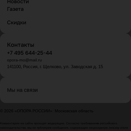
Новости
Газета
Скидки
Контакты
+7 495 644-25-44
opora-mo@mail.ru
141100, Россия, г. Щелково, ул. Заводская д. 15
Мы на связи
© 2026 «ОПОРА РОССИИ»: Московская область
Комментарии на сайте проходят модерацию. Согласно требованиям российского
законодательства, мы не публикуем сообщения, содержащие нецензурную лексику и/или