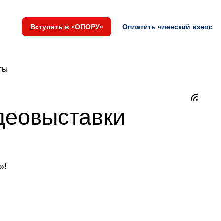
Вступить в «ОПОРУ»
Оплатить членский взнос
ты
деовыставки