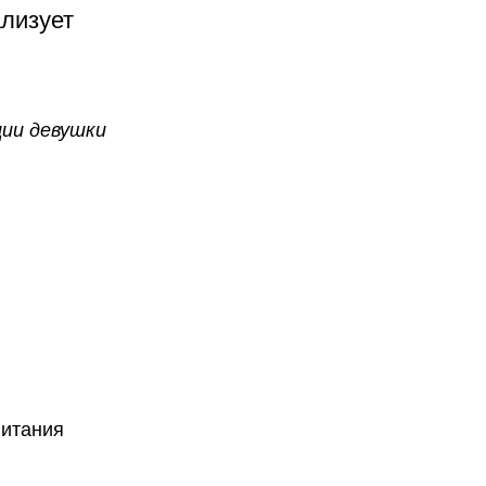
лизует
ции девушки
питания