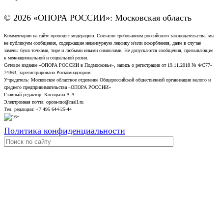
© 2026 «ОПОРА РОССИИ»: Московская область
Комментарии на сайте проходят модерацию. Согласно требованиям российского законодательства, мы
не публикуем сообщения, содержащие нецензурную лексику и/или оскорбления, даже в случае
замены букв точками, тире и любыми иными символами. Не допускаются сообщения, призывающие
к межнациональной и социальной розни.
Сетевое издание «ОПОРА РОССИИ в Подмосковье», запись о регистрации от 19.11.2018 № ФС77-
74363, зарегистрировано Роскомнадзором.
Учредитель: Московское областное отделение Общероссийской общественной организации малого и
среднего предпринимательства «ОПОРА РОССИИ»
Главный редактор: Косицына А.А.
Электронная почта: opora-mo@mail.ru
Тел. редакции: +7 495 644-25-44
Политика конфиденциальности