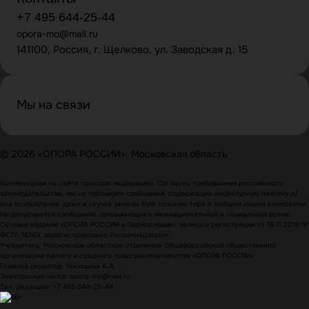
+7 495 644-25-44
opora-mo@mail.ru
141100, Россия, г. Щелково, ул. Заводская д. 15
Мы на связи
© 2026 «ОПОРА РОССИИ»: Московская область
Комментарии на сайте проходят модерацию. Согласно требованиям российского
законодательства, мы не публикуем сообщения, содержащие нецензурную лексику и/
или оскорбления, даже в случае замены букв точками, тире и любыми иными символами.
Не допускаются сообщения, призывающие к межнациональной и социальной розни.
Сетевое издание «ОПОРА РОССИИ в Подмосковье», запись о регистрации от 19.11.2018 №
ФС77-74363, зарегистрировано Роскомнадзором.
Учредитель: Московское областное отделение Общероссийской общественной
организации малого и среднего предпринимательства «ОПОРА РОССИИ»
Главный редактор: Косицына А.А.
Электронная почта: opora-mo@mail.ru
Тел. редакции: +7 495 644-25-44