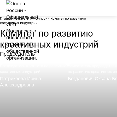
Главная
Комитеты и комиссии
Комитет по развитию
креативных индустрий
Комитет по развитию
креативных индустрий
Председатель
Председатель Комитета по развитию
Заместитель председателя
креативных индустрий
по развитию креативных и
Патрикеева Ирина
Богданович Оксана Б
Александровна
+7 909 992-26-89
+7 985 643-96-70
E-mail
alfa-life@inbox.ru
E-mail
holiday-prazdnik@mail.ru