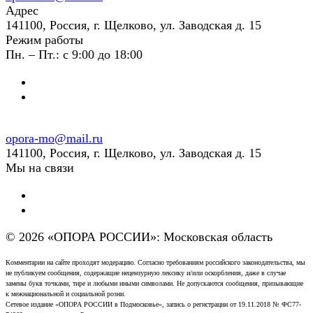
Адрес
141100, Россия, г. Щелково, ул. Заводская д. 15
Режим работы
Пн. – Пт.: с 9:00 до 18:00
opora-mo@mail.ru
141100, Россия, г. Щелково, ул. Заводская д. 15
Мы на связи
© 2026 «ОПОРА РОССИИ»: Московская область
Комментарии на сайте проходят модерацию. Согласно требованиям российского законодательства, мы
не публикуем сообщения, содержащие нецензурную лексику и/или оскорбления, даже в случае
замены букв точками, тире и любыми иными символами. Не допускаются сообщения, призывающие
к межнациональной и социальной розни.
Сетевое издание «ОПОРА РОССИИ в Подмосковье», запись о регистрации от 19.11.2018 № ФС77-